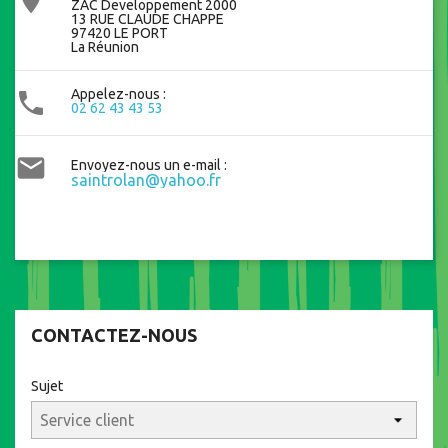
ZAC Developpement 2000
13 RUE CLAUDE CHAPPE
97420 LE PORT
La Réunion
Appelez-nous :

02 62 43 43 53

Envoyez-nous un e-mail :
saintrolan@yahoo.fr
CONTACTEZ-NOUS
Sujet