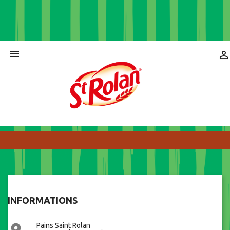


INFORMATIONS
Pains Saint Rolan
